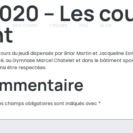
020 – Les co
nt
L
NOS COURS
L’ÉQUIPE
FAQ
BLOG
cours du jeudi dispensés par Briar Martin et Jacqueline Esn
alité, au Gymnase Marcel Chatelet et dans le bâtiment spo
insi être respectées.
ommentaire
es champs obligatoires sont indiqués avec
*