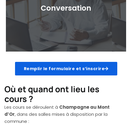
Débloquer la grammaire, enrichir le vocabulaire
Conversation
et améliorer la prononciation pour mieux
comprendre et s’exprimer avec aisance.
Remplir le formulaire et s’inscrire
Conversation
Où et quand ont lieu les
Participer à des échanges dynamiques pour
cours ?
affiner son anglais oral autour de sujets variés
et actuels en groupe.
Les cours se déroulent à
Champagne au Mont
d’Or
, dans des salles mises à disposition par la
commune :