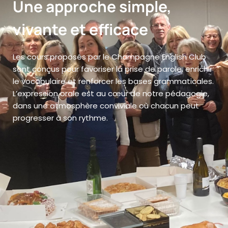
Une approche simple,
vivante et efficace
Les cours proposés par le Champagne English Club
sont conçus pour favoriser la prise de parole, enrichir
le vocabulaire et renforcer les bases grammaticales.
L’expression orale est au cœur de notre pédagogie,
dans une atmosphère conviviale où chacun peut
progresser à son rythme.