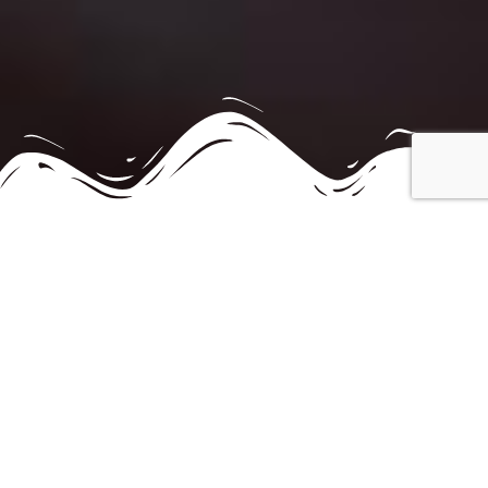
Une pédagogie pensée pour les adultes
Qui sommes-nous ?
Champagne English Club
est une association à but
non lucratif implantée à Champagne au Mont d’Or
depuis plus de 20 ans.
Nous proposons des
cours d’anglais pour adultes
,
accessibles à tous les niveaux.
Notre équipe de professeurs expérimentés anime des