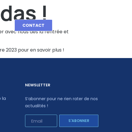
das !
CONTACT
er avec nous dés la rentrée et
 2023 pour en savoir plus !
NEWSLETTER
 la
S’abonner pour ne rien rater de nos
actualités !
S'ABONNER