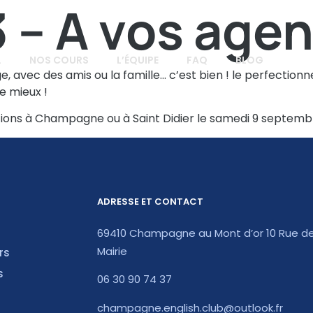
 – A vos agen
L
NOS COURS
L’ÉQUIPE
FAQ
BLOG
, avec des amis ou la famille… c’est bien ! le perfectionn
e mieux !
ions à Champagne ou à Saint Didier le samedi 9 septembre
ADRESSE ET CONTACT
69410 Champagne au Mont d’or 10 Rue de
Mairie
rs
s
06 30 90 74 37
champagne.english.club@outlook.fr